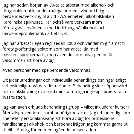
Jag har sedan början av 80-talet arbetat med alkohol- och
drogproblematik, under många år med kvinnor i tidig
beroendeutveckling, bl a vid EWA-enheten, alkoholkliniken
Karolinska sjukhuset. Har också varit verksam inom
företagshälsovården – med inriktning på alkohol- och
beroendeproblematik i arbetslivet.
Jag har arbetat i egen regi sedan 2000 och vänder mig främst till
företag/offentliga sektorn som har anställda med
missbruksproblematik, men även du som privatperson är
välkommen att höra av dig.
Även personer med spelberoende välkomnas.
Erbjuder utredningar och individuella behandlingslösningar enligt
vetenskapligt utvärderade metoder. Behandling sker i öppenvård
utan sjukskrivning och med minsta möjliga ingrepp i arbets- och
livssituation.
Jag kan även erbjuda behandling i grupp – vilket inkluderar kurser i
Återfallsprevention – samt anhörigkontakter. Jag erbjuder dig som
chef eller personalansvarig att höra av dig för professionell
handledning i alkohol- och beroendefrågor. Jag kommer gärna ut
till ditt företag för en mer ingående presentation.