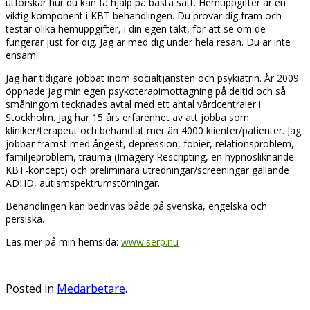
utforskar hur du kan få hjälp på bästa sätt. Hemuppgifter är en
viktig komponent i KBT behandlingen. Du provar dig fram och
testar olika hemuppgifter, i din egen takt, för att se om de
fungerar just för dig. Jag är med dig under hela resan. Du är inte
ensam.
Jag har tidigare jobbat inom socialtjänsten och psykiatrin. År 2009
öppnade jag min egen psykoterapimottagning på deltid och så
småningom tecknades avtal med ett antal vårdcentraler i
Stockholm. Jag har 15 års erfarenhet av att jobba som
kliniker/terapeut och behandlat mer än 4000 klienter/patienter. Jag
jobbar främst med ångest, depression, fobier, relationsproblem,
familjeproblem, trauma (Imagery Rescripting, en hypnosliknande
KBT-koncept) och preliminära utredningar/screeningar gällande
ADHD, autismspektrumstörningar.
Behandlingen kan bedrivas både på svenska, engelska och
persiska.
Läs mer på min hemsida:
www.serp.nu
Posted in
Medarbetare
.